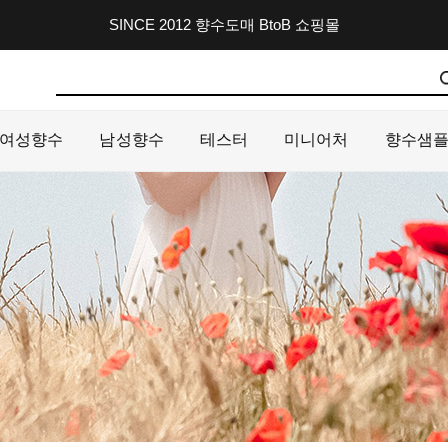
SINCE 2012 향수도매 BtoB 쇼핑몰
여성향수
남성향수
테스터
미니어처
향수샘