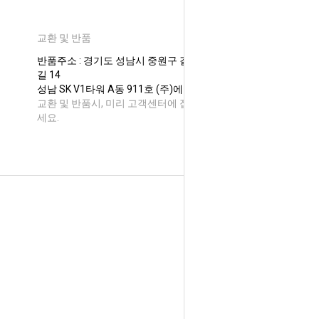
교환 및 반품
반품주소 : 경기도 성남시 중원구 갈마치로 288번
길 14
성남 SK V1타워 A동 911호 (주)에이온코스퍼
교환 및 반품시, 미리 고객센터에 접수후 보내주
세요.