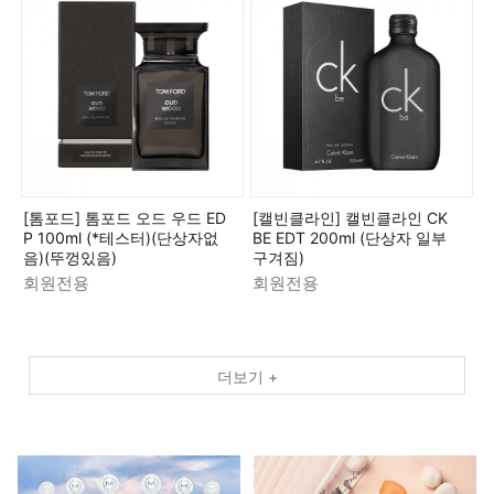
[톰포드] 톰포드 오드 우드 ED
[캘빈클라인] 캘빈클라인 CK
P 100ml (*테스터)(단상자없
BE EDT 200ml (단상자 일부
음)(뚜껑있음)
구겨짐)
회원전용
회원전용
더보기 +