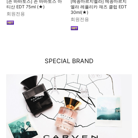
[존 바바토스] 존 바바토스 아
[메종마르지엘라] 메종마르지
티산 EDT 75ml (★)
엘라 레플리카 재즈 클럽 EDT
30ml(★)
회원전용
회원전용
SPECIAL BRAND