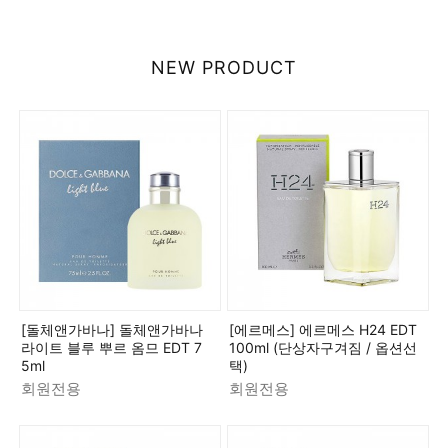
NEW PRODUCT
[돌체앤가바나] 돌체앤가바나
[에르메스] 에르메스 H24 EDT
라이트 블루 뿌르 옴므 EDT 7
100ml (단상자구겨짐 / 옵션선
5ml
택)
회원전용
회원전용