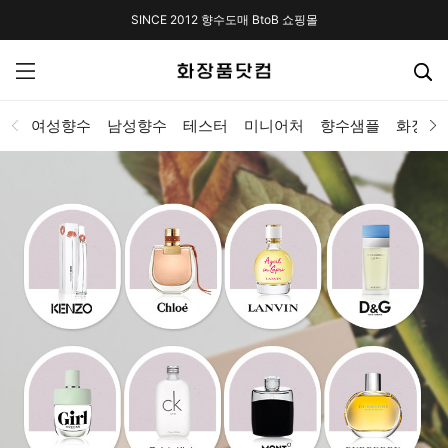
SINCE 2012 향수도매 BtoB 쇼핑몰
여성향수
남성향수
테스터
미니어처
향수샘플
화장품