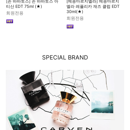
[존 바바토스] 존 바바토스 아
[메종마르지엘라] 메종마르지
티산 EDT 75ml (★)
엘라 레플리카 재즈 클럽 EDT
30ml(★)
회원전용
회원전용
SPECIAL BRAND