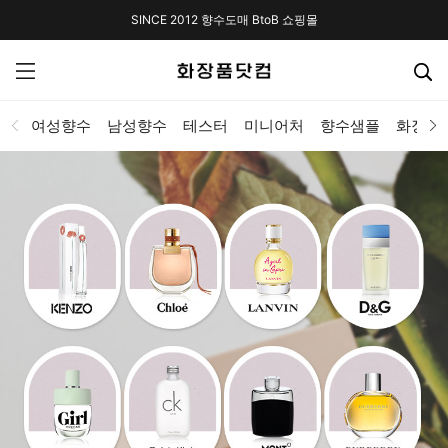
SINCE 2012 향수도매 BtoB 쇼핑몰
여성향수
남성향수
테스터
미니어처
향수샘플
화장품