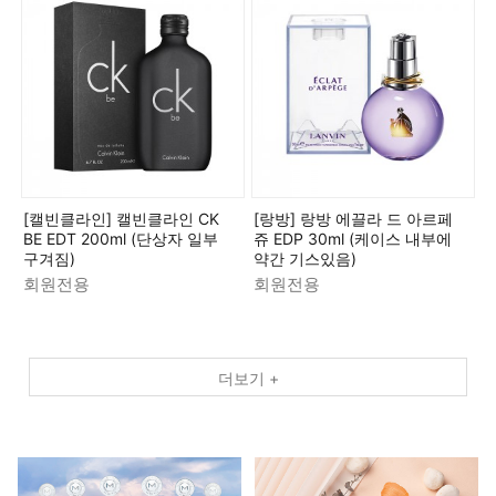
[캘빈클라인] 캘빈클라인 CK
[랑방] 랑방 에끌라 드 아르페
BE EDT 200ml (단상자 일부
쥬 EDP 30ml (케이스 내부에
구겨짐)
약간 기스있음)
회원전용
회원전용
더보기 +