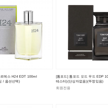
르메스 H24 EDT 100ml
[톰포드] 톰포드 오드 우드 EDP 100
 / 옵션선택)
테스터)(단상자없음)(뚜껑있음)
회원전용