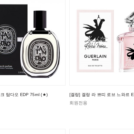
크 탐다오 EDP 75ml (★)
[겔랑] 겔랑 라 쁘띠 로브 느와르 ED
회원전용