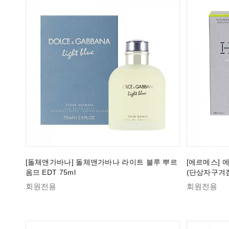
[돌체앤가바나] 돌체앤가바나 라이트 블루 뿌르
[에르메스] 에
옴므 EDT 75ml
(단상자구겨짐
회원전용
회원전용