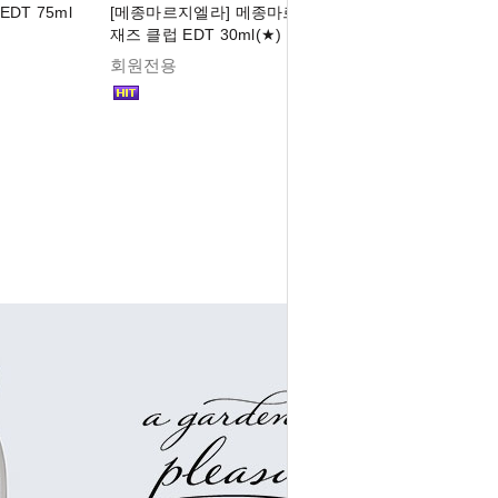
DT 75ml
[메종마르지엘라] 메종마르지엘라 레플리카
재즈 클럽 EDT 30ml(★)
회원전용