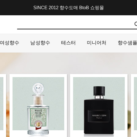
SINCE 2012 향수도매 BtoB 쇼핑몰
여성향수
남성향수
테스터
미니어처
향수샘