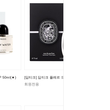
50ml(★)
[딥티크] 딥티크 플레르 드 뽀 EDP 75ml (★)
회원전용