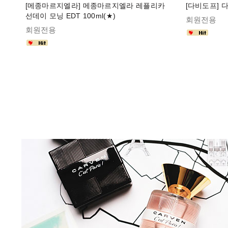
[메종마르지엘라] 메종마르지엘라 레플리카
[다비도프] 다
선데이 모닝 EDT 100ml(★)
회원전용
회원전용