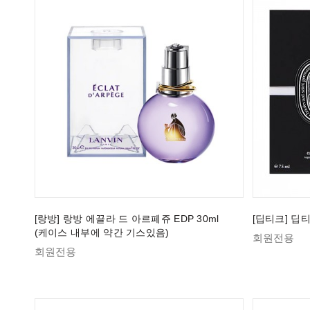
[랑방] 랑방 에끌라 드 아르페쥬 EDP 30ml
[딥티크] 딥티
(케이스 내부에 약간 기스있음)
회원전용
회원전용