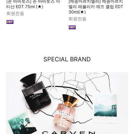
[존 바바토스] 존 바바토스 아
[메종마르지엘라] 메종마르지
티산 EDT 75ml (★)
엘라 레플리카 재즈 클럽 EDT
30ml(★)
회원전용
회원전용
SPECIAL BRAND