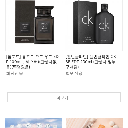
[톰포드] 톰포드 오드 우드 ED
[캘빈클라인] 캘빈클라인 CK
P 100ml (*테스터)(단상자없
BE EDT 200ml (단상자 일부
음)(뚜껑있음)
구겨짐)
회원전용
회원전용
더보기 +