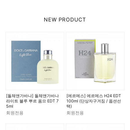
NEW PRODUCT
[돌체앤가바나] 돌체앤가바나
[에르메스] 에르메스 H24 EDT
라이트 블루 뿌르 옴므 EDT 7
100ml (단상자구겨짐 / 옵션선
5ml
택)
회원전용
회원전용