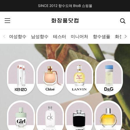
SINCE 2012 향수도매 BtoB 쇼핑몰
여성향수
남성향수
테스터
미니어처
향수샘플
화장품