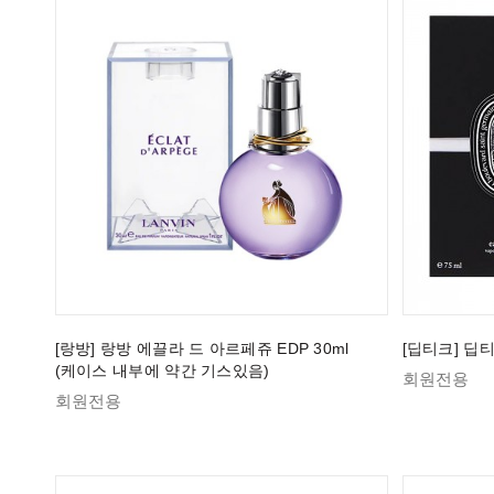
[랑방] 랑방 에끌라 드 아르페쥬 EDP 30ml
[딥티크] 딥티
(케이스 내부에 약간 기스있음)
회원전용
회원전용