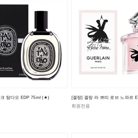
크 탐다오 EDP 75ml (★)
[겔랑] 겔랑 라 쁘띠 로브 느와르 ED
회원전용