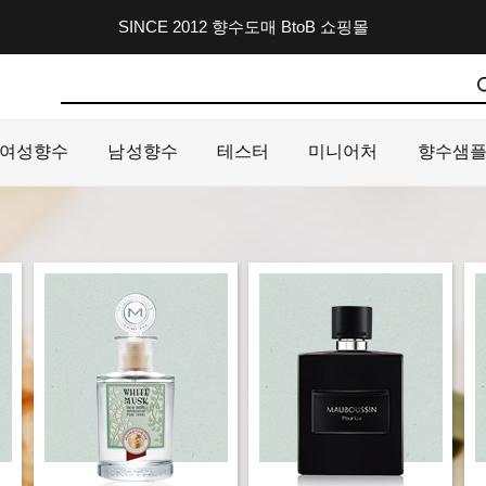
SINCE 2012 향수도매 BtoB 쇼핑몰
여성향수
남성향수
테스터
미니어처
향수샘