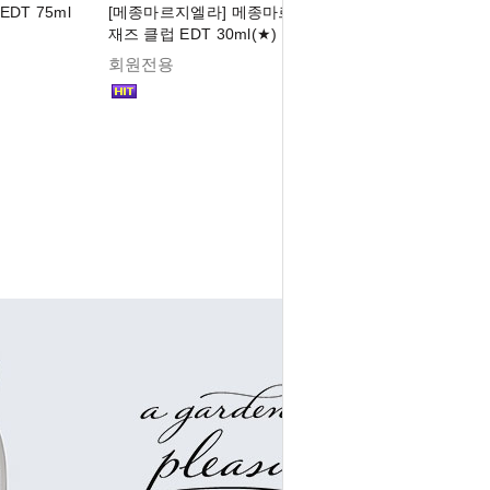
DT 75ml
[메종마르지엘라] 메종마르지엘라 레플리카
재즈 클럽 EDT 30ml(★)
회원전용