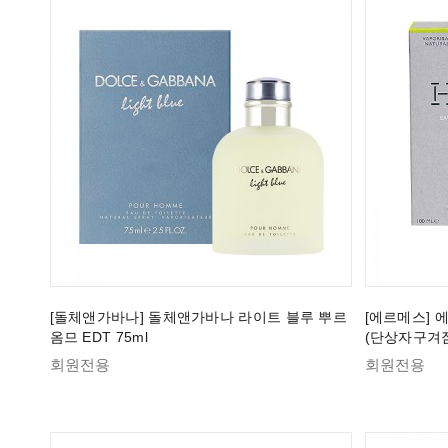
[돌체앤가바나] 돌체앤가바나 라이트 블루 뿌르
[에르메스] 에
옴므 EDT 75ml
(단상자구겨짐
회원전용
회원전용