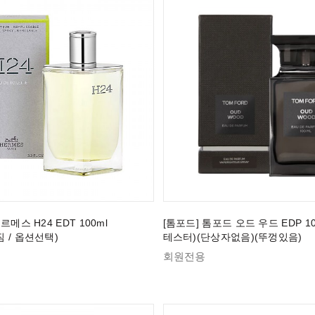
르메스 H24 EDT 100ml
[톰포드] 톰포드 오드 우드 EDP 100
 / 옵션선택)
테스터)(단상자없음)(뚜껑있음)
회원전용