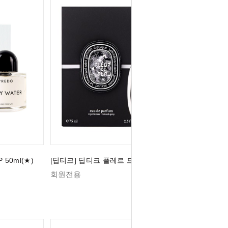
50ml(★)
[딥티크] 딥티크 플레르 드 뽀 EDP 75ml (★)
회원전용