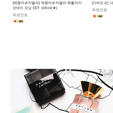
[메종마르지엘라] 메종마르지엘라 레플리카
[다비도프] 다
선데이 모닝 EDT 100ml(★)
회원전용
회원전용