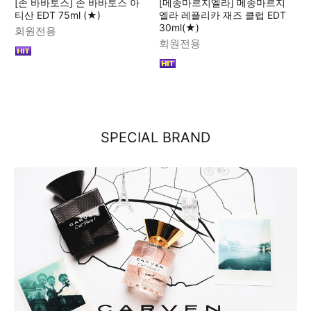
[존 바바토스] 존 바바토스 아
[메종마르지엘라] 메종마르지
티산 EDT 75ml (★)
엘라 레플리카 재즈 클럽 EDT
30ml(★)
회원전용
회원전용
SPECIAL BRAND