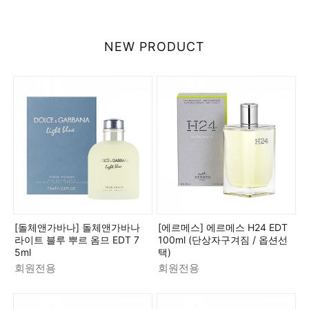
NEW PRODUCT
[돌체앤가바나] 돌체앤가바나
[에르메스] 에르메스 H24 EDT
라이트 블루 뿌르 옴므 EDT 7
100ml (단상자구겨짐 / 옵션선
5ml
택)
회원전용
회원전용