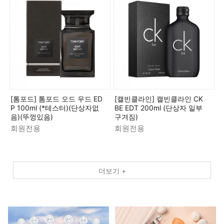
[톰포드] 톰포드 오드 우드 ED
[캘빈클라인] 캘빈클라인 CK
P 100ml (*테스터)(단상자없
BE EDT 200ml (단상자 일부
음)(뚜껑있음)
구겨짐)
회원전용
회원전용
더보기 +