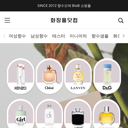
SINCE 2012 향수도매 BtoB 쇼핑몰
여성향수
남성향수
테스터
미니어처
향수샘플
화장품