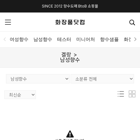
SINCE 2012 향수도매 BtoB 쇼핑몰
여성향수
남성향수
테스터
미니어처
향수샘플
화장품
겔랑
남성향수