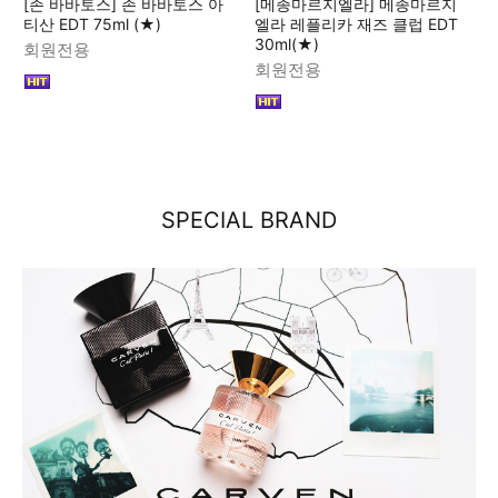
[존 바바토스] 존 바바토스 아
[메종마르지엘라] 메종마르지
티산 EDT 75ml (★)
엘라 레플리카 재즈 클럽 EDT
30ml(★)
회원전용
회원전용
SPECIAL BRAND