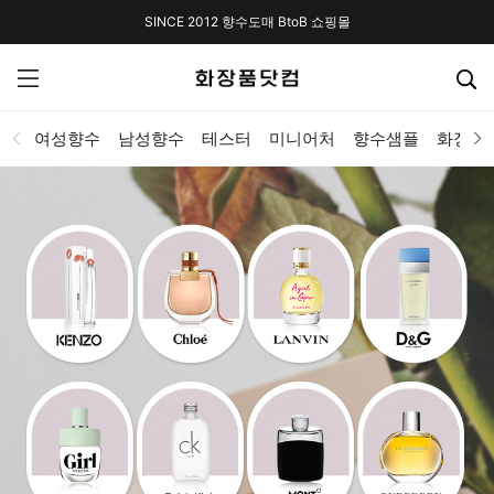
SINCE 2012 향수도매 BtoB 쇼핑몰
여성향수
남성향수
테스터
미니어처
향수샘플
화장품