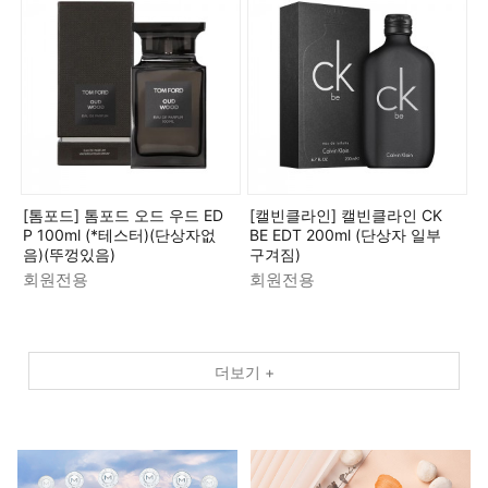
[톰포드] 톰포드 오드 우드 ED
[캘빈클라인] 캘빈클라인 CK
P 100ml (*테스터)(단상자없
BE EDT 200ml (단상자 일부
음)(뚜껑있음)
구겨짐)
회원전용
회원전용
더보기 +