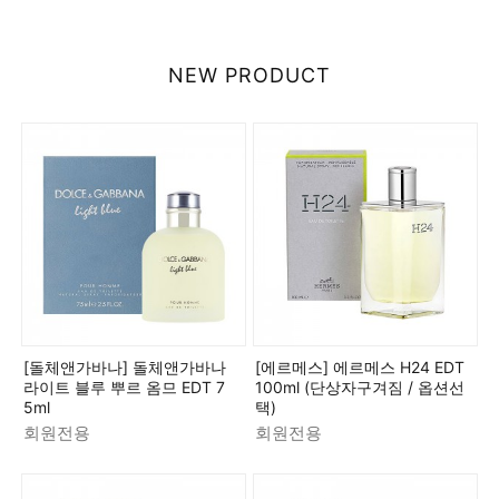
NEW PRODUCT
[돌체앤가바나] 돌체앤가바나
[에르메스] 에르메스 H24 EDT
라이트 블루 뿌르 옴므 EDT 7
100ml (단상자구겨짐 / 옵션선
5ml
택)
회원전용
회원전용