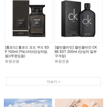
[톰포드] 톰포드 오드 우드 ED
[캘빈클라인] 캘빈클라인 CK
P 100ml (*테스터)(단상자없
BE EDT 200ml (단상자 일부
음)(뚜껑있음)
구겨짐)
회원전용
회원전용
더보기 +