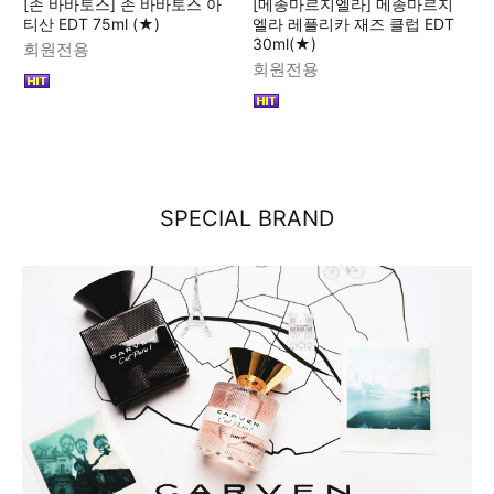
[존 바바토스] 존 바바토스 아
[메종마르지엘라] 메종마르지
티산 EDT 75ml (★)
엘라 레플리카 재즈 클럽 EDT
30ml(★)
회원전용
회원전용
SPECIAL BRAND