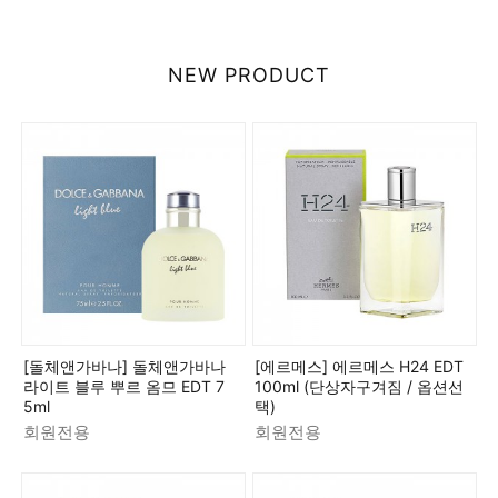
NEW PRODUCT
[돌체앤가바나] 돌체앤가바나
[에르메스] 에르메스 H24 EDT
라이트 블루 뿌르 옴므 EDT 7
100ml (단상자구겨짐 / 옵션선
5ml
택)
회원전용
회원전용