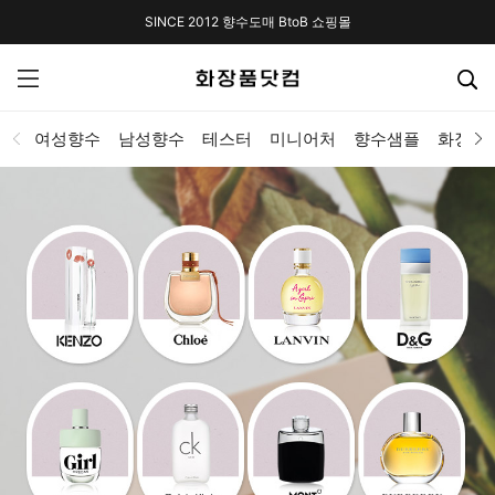
SINCE 2012 향수도매 BtoB 쇼핑몰
여성향수
남성향수
테스터
미니어처
향수샘플
화장품