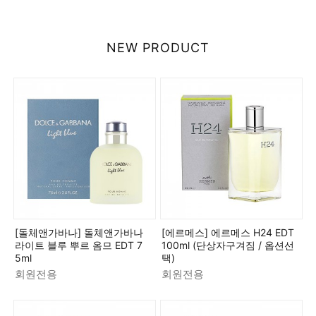
NEW PRODUCT
[돌체앤가바나] 돌체앤가바나
[에르메스] 에르메스 H24 EDT
라이트 블루 뿌르 옴므 EDT 7
100ml (단상자구겨짐 / 옵션선
5ml
택)
회원전용
회원전용