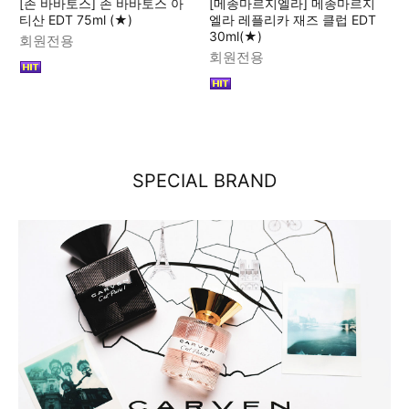
[존 바바토스] 존 바바토스 아
[메종마르지엘라] 메종마르지
티산 EDT 75ml (★)
엘라 레플리카 재즈 클럽 EDT
30ml(★)
회원전용
회원전용
SPECIAL BRAND