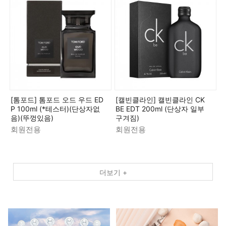
[톰포드] 톰포드 오드 우드 ED
[캘빈클라인] 캘빈클라인 CK
P 100ml (*테스터)(단상자없
BE EDT 200ml (단상자 일부
음)(뚜껑있음)
구겨짐)
회원전용
회원전용
더보기 +