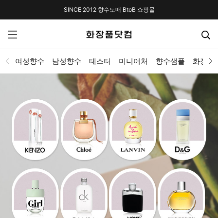
SINCE 2012 향수도매 BtoB 쇼핑몰
여성향수
남성향수
테스터
미니어처
향수샘플
화장품